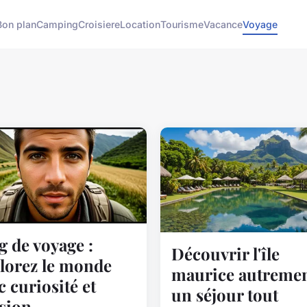
Bon plan
Camping
Croisiere
Location
Tourisme
Vacance
Voyage
g de voyage :
Découvrir l'île
lorez le monde
maurice autremen
c curiosité et
un séjour tout
sion