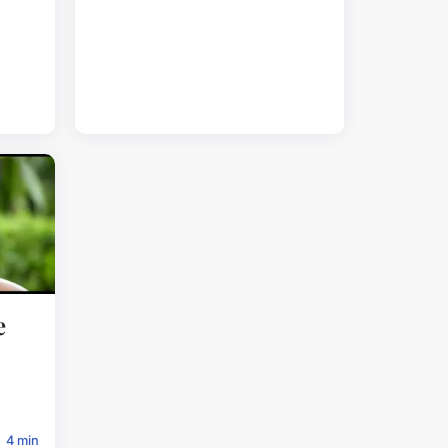
e
4 min