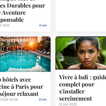
es Durables pour
 Aventure
ponsable
il 2025
4 min
Vivre à bali : guid
 hôtels avec
complet pour
cine à Paris pour
s'installer
séjour relaxant
sereinement
/2026 20:26
8 min
10 juin 2025