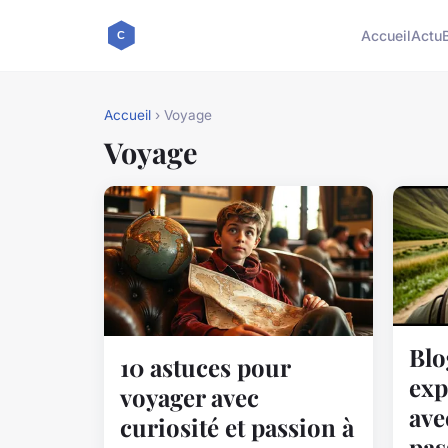
Accueil
Actu
Accueil
› Voyage
Voyage
Blo
10 astuces pour
exp
voyager avec
ave
curiosité et passion à
pas